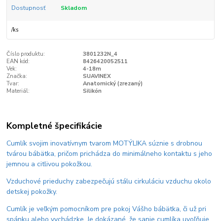
Dostupnosť
Skladom
/
ks
Číslo produktu:
3801232N_4
EAN kód:
8426420052511
Vek:
4-18m
Značka:
SUAVINEX
Tvar:
Anatomický (zrezaný)
Materiál:
Silikón
Kompletné špecifikácie
Cumlík svojim inovatívnym tvarom MOTÝLIKA súznie s drobnou
tvárou bábätka, pričom prichádza do minimálneho kontaktu s jeho
jemnou a citlivou pokožkou.
Vzduchové prieduchy zabezpečujú stálu cirkuláciu vzduchu okolo
detskej pokožky.
Cumlík je veľkým pomocníkom pre pokoj Vášho bábätka, či už pri
spánku alebo vychádzke. Je dokázané, že sanie cumlíka uvoľňuje