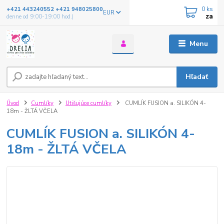
0
ks
+421 443240552 +421 948025800
EUR
za
denne od 9:00-19:00 hod.)
Menu
Hľadať
Úvod
Cumlíky
Utišujúce cumlíky
CUMLÍK FUSION a. SILIKÓN 4-
18m - ŽLTÁ VČELA
CUMLÍK FUSION a. SILIKÓN 4-
18m - ŽLTÁ VČELA