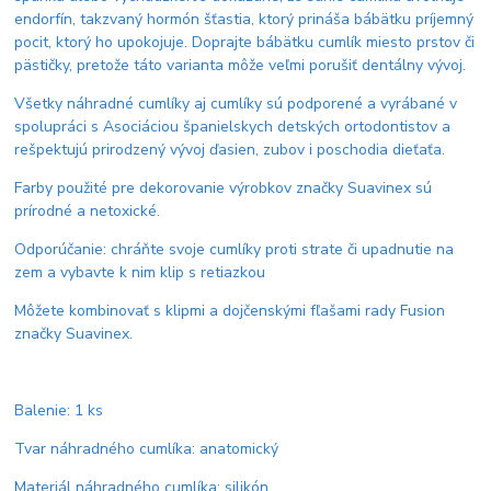
endorfín, takzvaný hormón šťastia, ktorý prináša bábätku príjemný
pocit, ktorý ho upokojuje. Doprajte bábätku cumlík miesto prstov či
pästičky, pretože táto varianta môže veľmi porušiť dentálny vývoj.
Všetky náhradné cumlíky aj cumlíky sú podporené a vyrábané v
spolupráci s Asociáciou španielskych detských ortodontistov a
rešpektujú prirodzený vývoj ďasien, zubov i poschodia dieťaťa.
Farby použité pre dekorovanie výrobkov značky Suavinex sú
prírodné a netoxické.
Odporúčanie: chráňte svoje cumlíky proti strate či upadnutie na
zem a vybavte k nim klip s retiazkou
Môžete kombinovať s klipmi a dojčenskými fľašami rady Fusion
značky Suavinex.
Balenie: 1 ks
Tvar náhradného cumlíka: anatomický
Materiál náhradného cumlíka: silikón