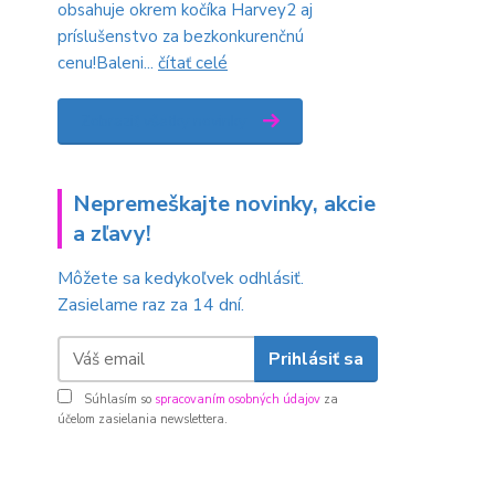
obsahuje okrem kočíka Harvey2 aj
príslušenstvo za bezkonkurenčnú
cenu!Baleni...
čítať celé
Zobraziť všetky novinky
Nepremeškajte novinky, akcie
a zľavy!
Môžete sa kedykoľvek odhlásiť.
Zasielame raz za 14 dní.
Prihlásiť sa
Súhlasím so
spracovaním osobných údajov
za
účelom zasielania newslettera.