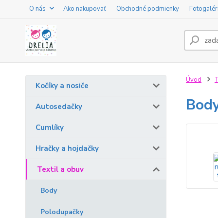
O nás
Ako nakupovať
Obchodné podmienky
Fotogalér
Úvod
T
Kočíky a nosiče
Body
Autosedačky
Cumlíky
Hračky a hojdačky
Textil a obuv
Body
Polodupačky