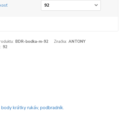
kosť
roduktu:
BDR-bodka-m-92
Značka:
ANTONY
:
92
 body krátky rukáv, podbradník.