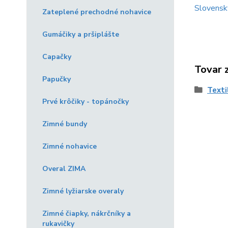
Slovensk
Zateplené prechodné nohavice
Gumáčiky a pršiplášte
Capačky
Tovar 
Papučky
Texti
Prvé krôčiky - topánočky
Zimné bundy
Zimné nohavice
Overal ZIMA
Zimné lyžiarske overaly
Zimné čiapky, nákrčníky a
rukavičky