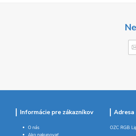
Ne
Informácie pre zákazníkov
Adresa 
O nás
OZC RGB Li
Ako nakupovať