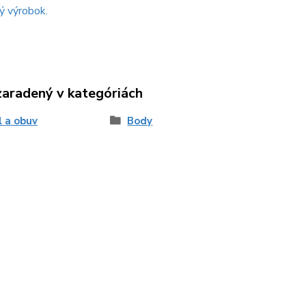
ý výrobok.
zaradený v kategóriách
l a obuv
Body