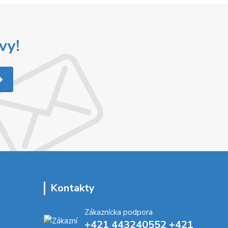
vy!
Kontakty
Zákaznícka podpora
+421 443240552 +421