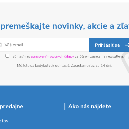
premeškajte novinky, akcie a zľa
Prihlásiť sa
Súhlasím so
spracovaním osobných údajov
za účelom zasielania newslettera.
Môžete sa kedykoľvek odhlásiť. Zasielame raz za 14 dní.
predajne
Ako nás nájdete
ptov