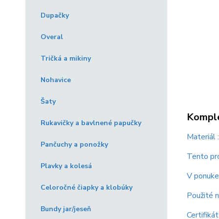
Dupačky
Overal
Tričká a mikiny
Nohavice
Šaty
Komple
Rukavičky a bavlnené papučky
Materiál
Pančuchy a ponožky
Tento pro
Plavky a kolesá
V ponuke 
Celoročné čiapky a klobúky
Použité n
Bundy jar/jeseň
Certifiká