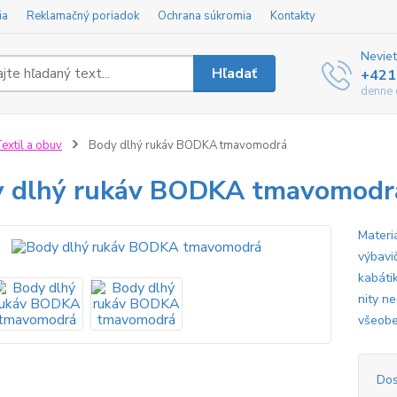
ia
Reklamačný poriadok
Ochrana súkromia
Kontakty
Neviet
Hľadať
+421
denne 
extil a obuv
Body dlhý rukáv BODKA tmavomodrá
 dlhý rukáv BODKA tmavomodr
Materi
výbavi
kabátik
nity ne
všeobe
Dos