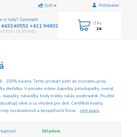
Prihlásenie
EUR
e si rady? Zavolajte.
0
ks
 443240552 +421 948025800
za
od 9:00-19:00 hod.)
á
ál : 100% bavlna Tento produkt patrí do zoznamu prvej
čky dieťatka. V ponuke máme čiapočky, polodupačky, overal,
, dupačky, rukavičky, body krátky rukáv, podbradník. Použité
obsahujú nikel a su vhodné pre deti. Certifikát kvality,
cnej nezávadnosti a bezpečnosti.Slove...
celý popis
tupnosť
Skladom