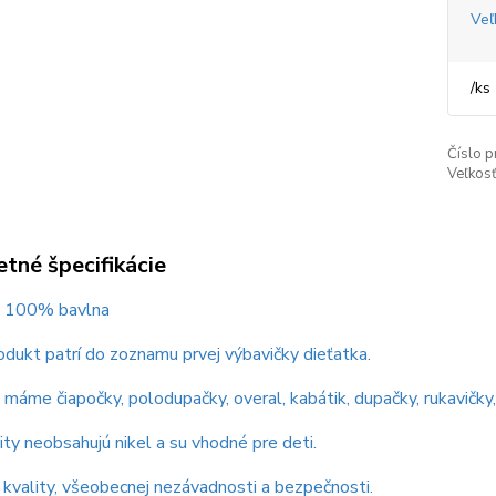
Veľ
/
ks
Číslo p
Veľkosť
tné špecifikácie
 : 100% bavlna
dukt patrí do zoznamu prvej výbavičky dieťatka.
máme čiapočky, polodupačky, overal, kabátik, dupačky, rukavičky,
ity neobsahujú nikel a su vhodné pre deti.
t kvality, všeobecnej nezávadnosti a bezpečnosti.