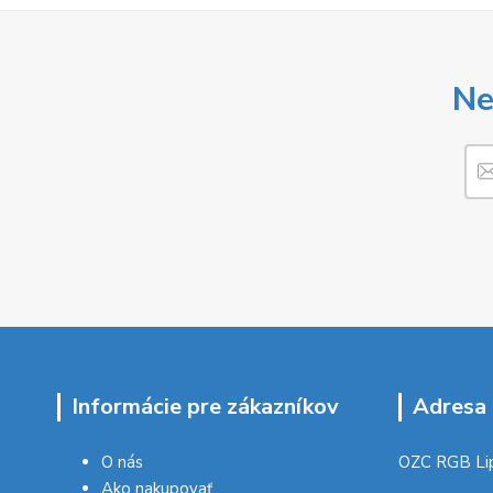
Ne
Informácie pre zákazníkov
Adresa 
O nás
OZC RGB Li
Ako nakupovať