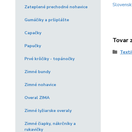
Slovensk
Zateplené prechodné nohavice
Gumáčiky a pršiplášte
Capačky
Tovar 
Papučky
Texti
Prvé krôčiky - topánočky
Zimné bundy
Zimné nohavice
Overal ZIMA
Zimné lyžiarske overaly
Zimné čiapky, nákrčníky a
rukavičky