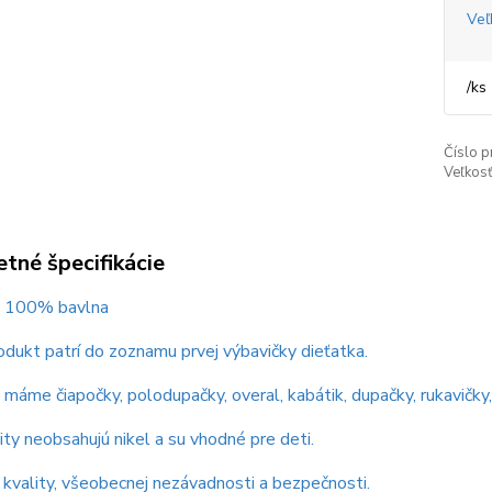
Veľ
/
ks
Číslo p
Veľkosť
tné špecifikácie
 : 100% bavlna
dukt patrí do zoznamu prvej výbavičky dieťatka.
máme čiapočky, polodupačky, overal, kabátik, dupačky, rukavičky,
ity neobsahujú nikel a su vhodné pre deti.
t kvality, všeobecnej nezávadnosti a bezpečnosti.