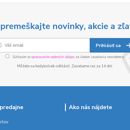
premeškajte novinky, akcie a zľa
Prihlásiť sa
Súhlasím so
spracovaním osobných údajov
za účelom zasielania newslettera.
Môžete sa kedykoľvek odhlásiť. Zasielame raz za 14 dní.
predajne
Ako nás nájdete
ptov