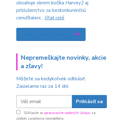
obsahuje okrem kočíka Harvey2 aj
príslušenstvo za bezkonkurenčnú
cenu!Baleni...
čítať celé
Zobraziť všetky novinky
Nepremeškajte novinky, akcie
a zľavy!
Môžete sa kedykoľvek odhlásiť.
Zasielame raz za 14 dní.
Prihlásiť sa
Súhlasím so
spracovaním osobných údajov
za
účelom zasielania newslettera.