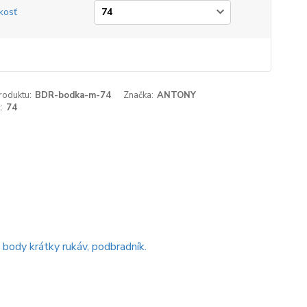
kosť
roduktu:
BDR-bodka-m-74
Značka:
ANTONY
:
74
 body krátky rukáv, podbradník.