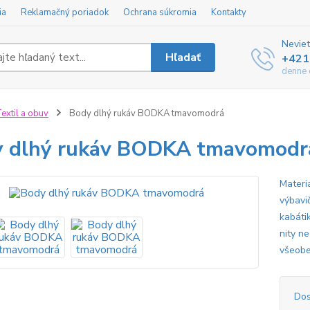
ia
Reklamačný poriadok
Ochrana súkromia
Kontakty
Neviet
Hľadať
+421
denne 
extil a obuv
Body dlhý rukáv BODKA tmavomodrá
 dlhý rukáv BODKA tmavomodr
Materi
výbavi
kabátik
nity ne
všeobe
Dos