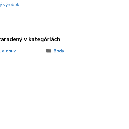
ý výrobok.
zaradený v kategóriách
l a obuv
Body