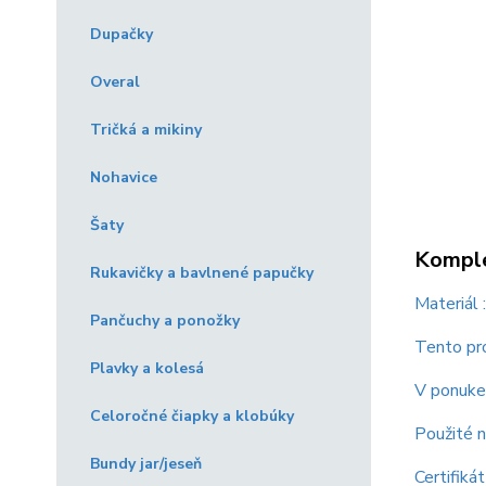
Dupačky
Overal
Tričká a mikiny
Nohavice
Šaty
Komple
Rukavičky a bavlnené papučky
Materiál
Pančuchy a ponožky
Tento pro
Plavky a kolesá
V ponuke 
Celoročné čiapky a klobúky
Použité n
Bundy jar/jeseň
Certifiká