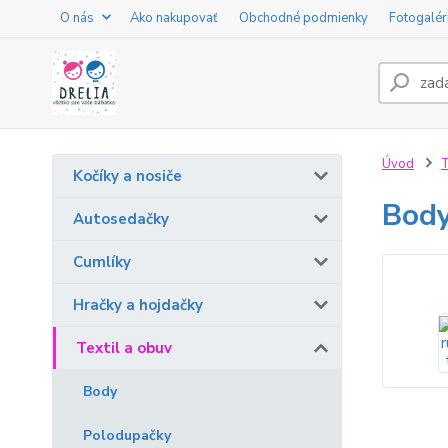
O nás
Ako nakupovať
Obchodné podmienky
Fotogalér
Úvod
T
Kočíky a nosiče
Body
Autosedačky
Cumlíky
Hračky a hojdačky
Textil a obuv
Body
Polodupačky