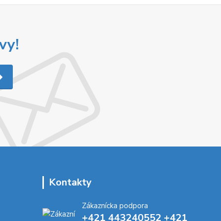
vy!
Kontakty
Zákaznícka podpora
+421 443240552 +421