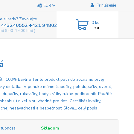
Prihlásenie
EUR
e si rady? Zavolajte.
0
ks
 443240552 +421 948025800
za
od 9:00-19:00 hod.)
á
ál : 100% bavlna Tento produkt patrí do zoznamu prvej
čky dieťatka. V ponuke máme čiapočky, polodupačky, overal,
, dupačky, rukavičky, body krátky rukáv, podbradník. Použité
obsahujú nikel a su vhodné pre deti. Certifikát kvality,
cnej nezávadnosti a bezpečnosti.Slove...
celý popis
tupnosť
Skladom