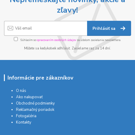
zľavy!
Prihlásiť sa
Súhlasím so
spracovaním osobných údajov
za účelom zasielania newslettera.
Môžete sa kedykoľvek odhlásiť. Zasielame raz za 14 dní.
Informácie pre zákazníkov
O nás
Ako nakupovať
Obchodné podmienky
Reklamačný poriadok
Fotogaléria
Kontakty