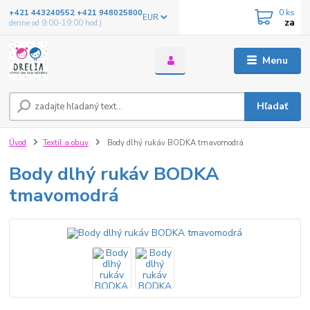
0
ks
+421 443240552 +421 948025800
EUR
za
denne od 9:00-19:00 hod.)
Menu
Hľadať
Úvod
Textil a obuv
Body dlhý rukáv BODKA tmavomodrá
Body dlhý rukáv BODKA
tmavomodrá