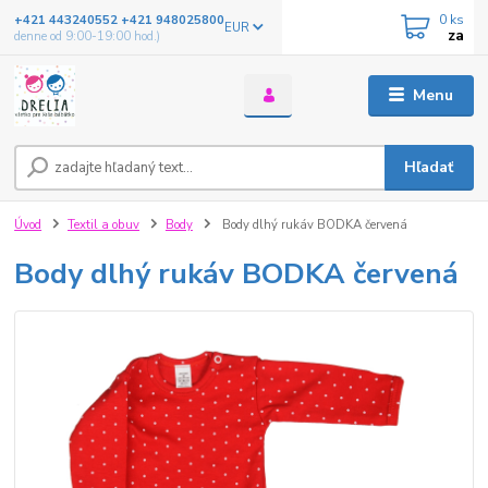
0
ks
+421 443240552 +421 948025800
EUR
za
denne od 9:00-19:00 hod.)
Menu
Hľadať
Úvod
Textil a obuv
Body
Body dlhý rukáv BODKA červená
Body dlhý rukáv BODKA červená