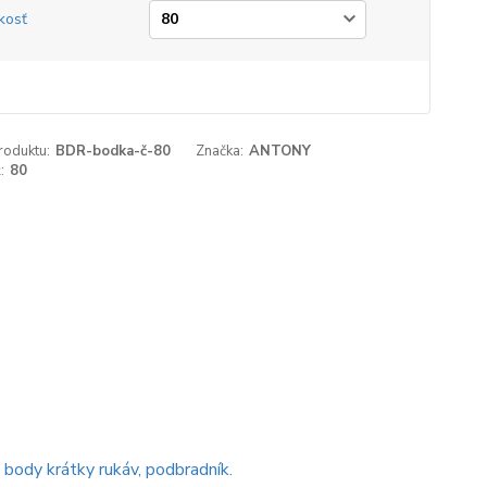
kosť
roduktu:
BDR-bodka-č-80
Značka:
ANTONY
:
80
 body krátky rukáv, podbradník.