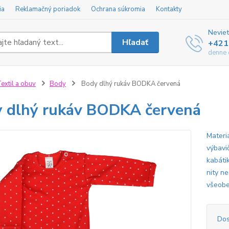
ia
Reklamačný poriadok
Ochrana súkromia
Kontakty
Neviet
Hľadať
+421
denne 
extil a obuv
Body
Body dlhý rukáv BODKA červená
 dlhý rukáv BODKA červená
Materi
výbavi
kabátik
nity ne
všeobe
Dos