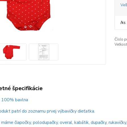
Veľ
/
ks
Číslo p
Veľkosť
tné špecifikácie
 : 100% bavlna
dukt patrí do zoznamu prvej výbavičky dieťatka.
máme čiapočky, polodupačky, overal, kabátik, dupačky, rukavičky,