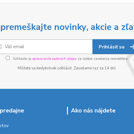
premeškajte novinky, akcie a zľa
Prihlásiť sa
Súhlasím so
spracovaním osobných údajov
za účelom zasielania newslettera.
Môžete sa kedykoľvek odhlásiť. Zasielame raz za 14 dní.
predajne
Ako nás nájdete
ptov