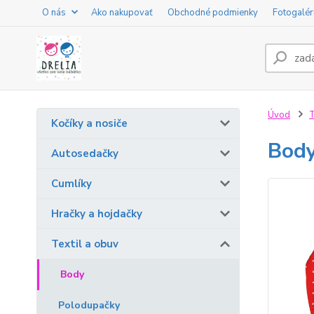
O nás
Ako nakupovať
Obchodné podmienky
Fotogalér
Úvod
T
Kočíky a nosiče
Body
Autosedačky
Cumlíky
Hračky a hojdačky
Textil a obuv
Body
Polodupačky