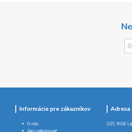
Ne
Informácie pre zákazníkov
Adresa 
O nás
OZC RGB Li
Ako nakupovať