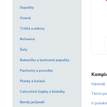
Dupačky
Overal
Tričká a mikiny
Nohavice
Šaty
Rukavičky a bavlnené papučky
Pančuchy a ponožky
Komple
Plavky a kolesá
Materiál
Celoročné čiapky a klobúky
Tento pro
Bundy jar/jeseň
V ponuke 