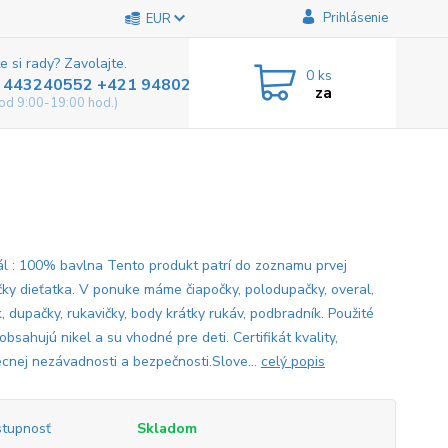
Prihlásenie
EUR
e si rady? Zavolajte.
0
ks
 443240552 +421 948025800
za
od 9:00-19:00 hod.)
ál : 100% bavlna Tento produkt patrí do zoznamu prvej
čky dieťatka. V ponuke máme čiapočky, polodupačky, overal,
, dupačky, rukavičky, body krátky rukáv, podbradník. Použité
obsahujú nikel a su vhodné pre deti. Certifikát kvality,
cnej nezávadnosti a bezpečnosti.Slove...
celý popis
tupnosť
Skladom