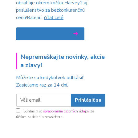
obsahuje okrem kočíka Harvey2 aj
príslušenstvo za bezkonkurenčnú
cenu!Baleni...
čítať celé
Zobraziť všetky novinky
Nepremeškajte novinky, akcie
a zľavy!
Môžete sa kedykoľvek odhlásiť.
Zasielame raz za 14 dní.
Prihlásiť sa
Súhlasím so
spracovaním osobných údajov
za
účelom zasielania newslettera.