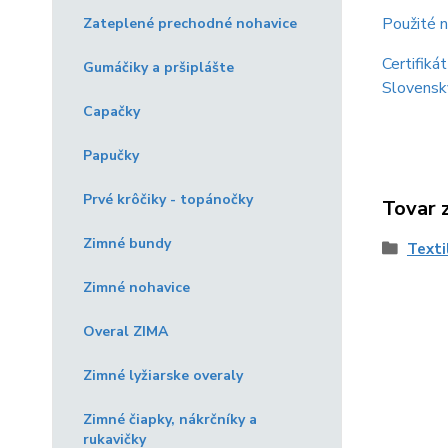
Použité n
Zateplené prechodné nohavice
Certifiká
Gumáčiky a pršiplášte
Slovensk
Capačky
Papučky
Prvé krôčiky - topánočky
Tovar 
Zimné bundy
Texti
Zimné nohavice
Overal ZIMA
Zimné lyžiarske overaly
Zimné čiapky, nákrčníky a
rukavičky