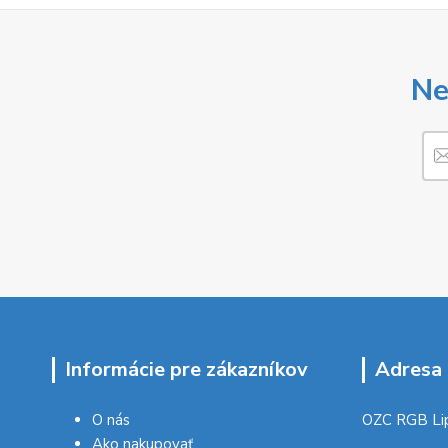
Ne
Informácie pre zákazníkov
Adresa 
O nás
OZC RGB Li
Ako nakupovať