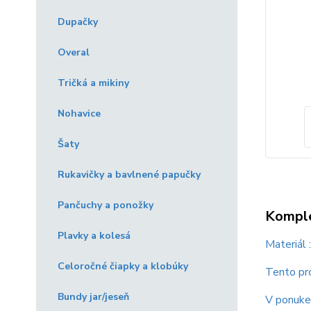
Dupačky
Overal
Tričká a mikiny
Nohavice
Šaty
Rukavičky a bavlnené papučky
Pančuchy a ponožky
Komple
Plavky a kolesá
Materiál
Celoročné čiapky a klobúky
Tento pro
Bundy jar/jeseň
V ponuke 