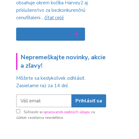
obsahuje okrem kočíka Harvey2 aj
príslušenstvo za bezkonkurenčnú
cenu!Baleni...
čítať celé
Zobraziť všetky novinky
Nepremeškajte novinky, akcie
a zľavy!
Môžete sa kedykoľvek odhlásiť.
Zasielame raz za 14 dní.
Prihlásiť sa
Súhlasím so
spracovaním osobných údajov
za
účelom zasielania newslettera.