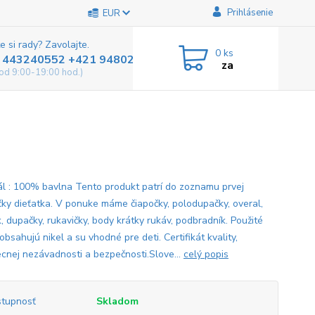
Prihlásenie
EUR
e si rady? Zavolajte.
0
ks
 443240552 +421 948025800
za
od 9:00-19:00 hod.)
ál : 100% bavlna Tento produkt patrí do zoznamu prvej
čky dieťatka. V ponuke máme čiapočky, polodupačky, overal,
, dupačky, rukavičky, body krátky rukáv, podbradník. Použité
obsahujú nikel a su vhodné pre deti. Certifikát kvality,
cnej nezávadnosti a bezpečnosti.Slove...
celý popis
tupnosť
Skladom