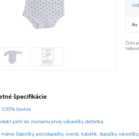
Veľ
/
ks
Číslo p
Veľkosť
tné špecifikácie
 : 100% bavlna
dukt patrí do zoznamu prvej výbavičky dieťatka.
máme čiapočky, polodupačky, overal, kabátik, dupačky, rukavičky,