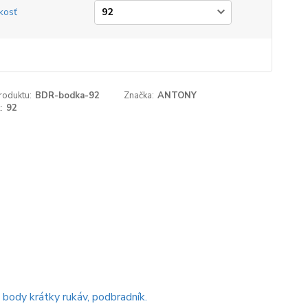
kosť
roduktu:
BDR-bodka-92
Značka:
ANTONY
:
92
 body krátky rukáv, podbradník.