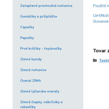
Použité n
Zateplené prechodné nohavice
Certifiká
Gumáčiky a pršiplášte
Slovensk
Capačky
Papučky
Prvé krôčiky - topánočky
Tovar 
Zimné bundy
Texti
Zimné nohavice
Overal ZIMA
Zimné lyžiarske overaly
Zimné čiapky, nákrčníky a
rukavičky