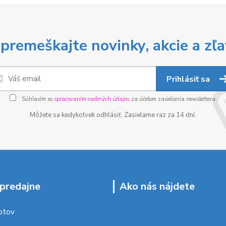
premeškajte novinky, akcie a zľa
Prihlásiť sa
Súhlasím so
spracovaním osobných údajov
za účelom zasielania newslettera.
Môžete sa kedykoľvek odhlásiť. Zasielame raz za 14 dní.
predajne
Ako nás nájdete
ptov