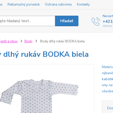
ia
Reklamačný poriadok
Ochrana súkromia
Kontakty
Neviet
Hľadať
+421
denne 
extil a obuv
Body
Body dlhý rukáv BODKA biela
 dlhý rukáv BODKA biela
Materi
výbavi
kabátik
nity ne
všeobe
Dos