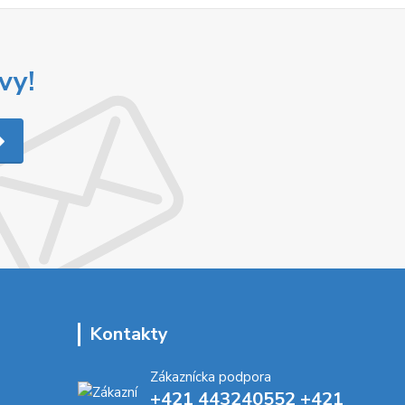
vy!
Kontakty
Zákaznícka podpora
+421 443240552 +421