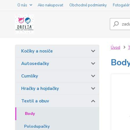
O nás
Ako nakupovať
Obchodné podmienky
Fotogalér
Úvod
T
Kočíky a nosiče
Body
Autosedačky
Cumlíky
Hračky a hojdačky
Textil a obuv
Body
Polodupačky