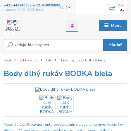
0
ks
+421 443240552 +421 948025800
EUR
za
denne od 9:00-19:00 hod.)
Menu
Hľadať
Úvod
Textil a obuv
Body
Body dlhý rukáv BODKA biela
Body dlhý rukáv BODKA biela
Materiál : 100% bavlna Tento produkt patrí do zoznamu prvej výbavičky
dieťatka. V ponuke máme čiapočky, polodupačky, overal, kabátik,