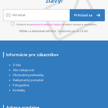
zľavy!
Prihlásiť sa
Súhlasím so
spracovaním osobných údajov
za účelom zasielania newslettera.
Môžete sa kedykoľvek odhlásiť. Zasielame raz za 14 dní.
Informácie pre zákazníkov
O nás
Ako nakupovať
Obchodné podmienky
Reklamačný poriadok
Fotogaléria
Kontakty
Adresa predajne