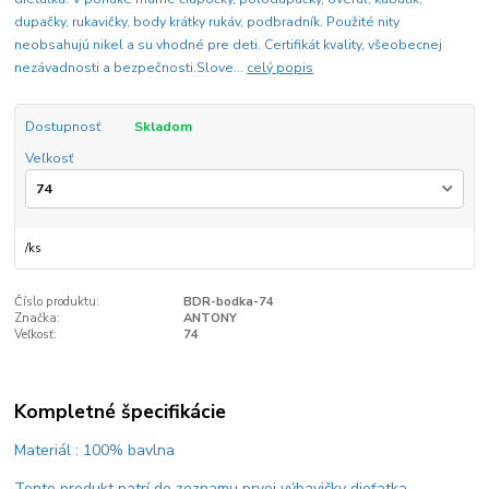
dupačky, rukavičky, body krátky rukáv, podbradník. Použité nity
neobsahujú nikel a su vhodné pre deti. Certifikát kvality, všeobecnej
nezávadnosti a bezpečnosti.Slove...
celý popis
Dostupnosť
Skladom
Veľkosť
/
ks
Číslo produktu:
BDR-bodka-74
Značka:
ANTONY
Veľkosť:
74
Kompletné špecifikácie
Materiál : 100% bavlna
Tento produkt patrí do zoznamu prvej výbavičky dieťatka.