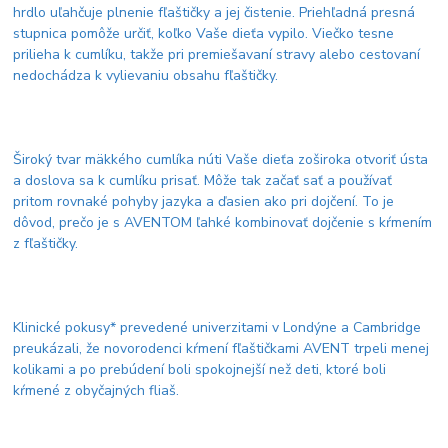
hrdlo uľahčuje plnenie fľaštičky a jej čistenie. Priehľadná presná
stupnica pomôže určiť, koľko Vaše dieťa vypilo. Viečko tesne
prilieha k cumlíku, takže pri premiešavaní stravy alebo cestovaní
nedochádza k vylievaniu obsahu fľaštičky.
Široký tvar mäkkého cumlíka núti Vaše dieťa zoširoka otvoriť ústa
a doslova sa k cumlíku prisať. Môže tak začať sať a používať
pritom rovnaké pohyby jazyka a ďasien ako pri dojčení. To je
dôvod, prečo je s AVENTOM ľahké kombinovať dojčenie s kŕmením
z fľaštičky.
Klinické pokusy* prevedené univerzitami v Londýne a Cambridge
preukázali, že novorodenci kŕmení fľaštičkami AVENT trpeli menej
kolikami a po prebúdení boli spokojnejší než deti, ktoré boli
kŕmené z obyčajných fliaš.