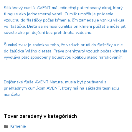
Silikónový cumlík AVENT má jedinečný patentovaný okraj, ktorý
funguje ako jednosmerný ventil. Cumlík umožňuje prúdenie
vzduchu do fľaštičky počas kŕmenia, čím zamedzuje vzniku vákua
vo fľaštičke. Dieťa sa nemusí cumlíka pri kŕmení púšťať a môže piť
súvisle ako pri dojčení bez prehĺtnutia vzduchu.
Šumivý zvuk je známkou toho, že vzduch prúdi do fľaštičky a nie
do žalúdka Vášho dieťaťa. Práve prehĺtnutý vzduch počas kŕmenia
vyvoláva plač spôsobený bolestivou kolikou alebo nafukovaním.
Dojčenské fľaše AVENT Natural musia byť používané s
priehľadným cumlíkom AVENT, ktorý má na základni tesniaciu
manžetu.
Tovar zaradený v kategóriách
Kŕmenie