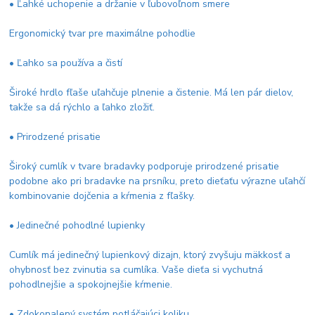
• Ľahké uchopenie a držanie v ľubovoľnom smere
Ergonomický tvar pre maximálne pohodlie
• Ľahko sa používa a čistí
Široké hrdlo fľaše uľahčuje plnenie a čistenie. Má len pár dielov,
takže sa dá rýchlo a ľahko zložiť.
• Prirodzené prisatie
Široký cumlík v tvare bradavky podporuje prirodzené prisatie
podobne ako pri bradavke na prsníku, preto dieťaťu výrazne uľahčí
kombinovanie dojčenia a kŕmenia z fľašky.
• Jedinečné pohodlné lupienky
Cumlík má jedinečný lupienkový dizajn, ktorý zvyšuju mäkkosť a
ohybnosť bez zvinutia sa cumlíka. Vaše dieťa si vychutná
pohodlnejšie a spokojnejšie kŕmenie.
• Zdokonalený systém potláčajúci koliku