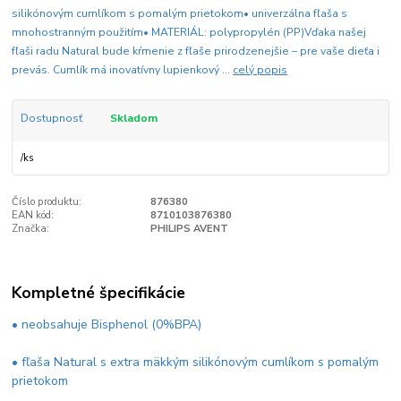
silikónovým cumlíkom s pomalým prietokom• univerzálna fľaša s
mnohostranným použitím• MATERIÁL: polypropylén (PP)Vďaka našej
fľaši radu Natural bude kŕmenie z fľaše prirodzenejšie – pre vaše dieťa i
prevás. Cumlík má inovatívny lupienkový ...
celý popis
Dostupnosť
Skladom
/
ks
Číslo produktu:
876380
EAN kód:
8710103876380
Značka:
PHILIPS AVENT
Kompletné špecifikácie
• neobsahuje Bisphenol (0%BPA)
• fľaša Natural s extra mäkkým silikónovým cumlíkom s pomalým
prietokom