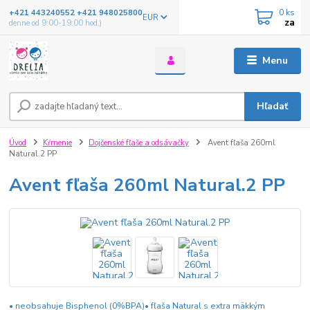
0
ks
+421 443240552 +421 948025800
EUR
za
denne od 9:00-19:00 hod.)
Menu
Hľadať
Úvod
Kŕmenie
Dojčenské fľaše a odsávačky
Avent fľaša 260ml
Natural.2 PP
Avent fľaša 260ml Natural.2 PP
• neobsahuje Bisphenol (0%BPA)• fľaša Natural s extra mäkkým