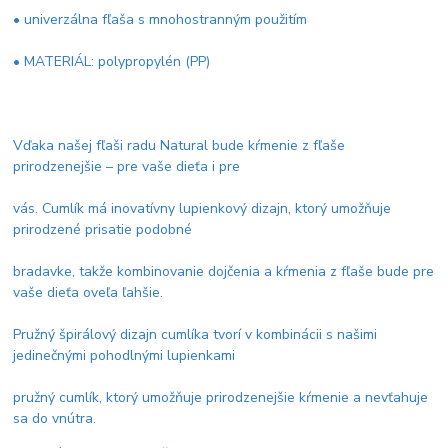
• univerzálna fľaša s mnohostranným použitím
• MATERIÁL: polypropylén (PP)
Vďaka našej fľaši radu Natural bude kŕmenie z fľaše
prirodzenejšie – pre vaše dieťa i pre
vás. Cumlík má inovatívny lupienkový dizajn, ktorý umožňuje
prirodzené prisatie podobné
bradavke, takže kombinovanie dojčenia a kŕmenia z fľaše bude pre
vaše dieťa oveľa ľahšie.
Pružný špirálový dizajn cumlíka tvorí v kombinácii s našimi
jedinečnými pohodlnými lupienkami
pružný cumlík, ktorý umožňuje prirodzenejšie kŕmenie a nevťahuje
sa do vnútra.