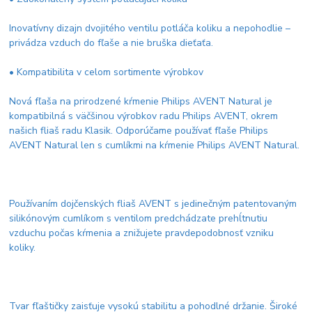
Inovatívny dizajn dvojitého ventilu potláča koliku a nepohodlie –
privádza vzduch do fľaše a nie bruška dieťaťa.
• Kompatibilita v celom sortimente výrobkov
Nová fľaša na prirodzené kŕmenie Philips AVENT Natural je
kompatibilná s väčšinou výrobkov radu Philips AVENT, okrem
našich fliaš radu Klasik. Odporúčame používať fľaše Philips
AVENT Natural len s cumlíkmi na kŕmenie Philips AVENT Natural.
Používaním dojčenských fliaš AVENT s jedinečným patentovaným
silikónovým cumlíkom s ventilom predchádzate prehĺtnutiu
vzduchu počas kŕmenia a znižujete pravdepodobnosť vzniku
koliky.
Tvar fľaštičky zaisťuje vysokú stabilitu a pohodlné držanie. Široké