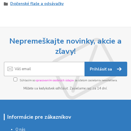
Dojčenské fľaše a odsávačky
Nepremeškajte novinky, akcie a
zľavy!
Prihlásiť sa
Súhlasím so
spracovaním osobných údajov
za účelom zasielania newslettera.
Môžete sa kedykoľvek odhlásiť. Zasielame raz za 14 dní.
Informácie pre zákazníkov
O nás