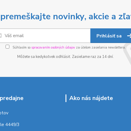
premeškajte novinky, akcie a zľa
Prihlásiť sa
Súhlasím so
spracovaním osobných údajov
za účelom zasielania newslettera.
Môžete sa kedykoľvek odhlásiť. Zasielame raz za 14 dní.
predajne
Ako nás nájdete
ptov
le 4449/3