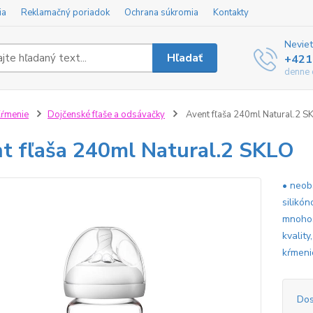
ia
Reklamačný poriadok
Ochrana súkromia
Kontakty
Neviet
Hľadať
+421
denne 
ŕmenie
Dojčenské fľaše a odsávačky
Avent fľaša 240ml Natural.2 S
t fľaša 240ml Natural.2 SKLO
• neob
silikó
mnohos
kvalit
kŕmenie
Dos