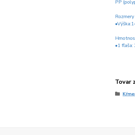
PP (poly
Rozmery
•Výška:14
Hmotnos
•1 fľaša:
Tovar 
Kŕme