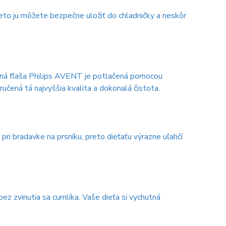
eto ju môžete bezpečne uložiť do chladničky a neskôr
nená fľaša Philips AVENT je potlačená pomocou
učená tá najvyššia kvalita a dokonalá čistota.
pri bradavke na prsníku, preto dieťaťu výrazne uľahčí
ez zvinutia sa cumlíka. Vaše dieťa si vychutná