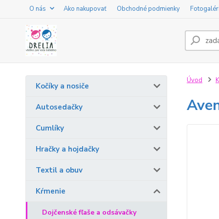
O nás
Ako nakupovať
Obchodné podmienky
Fotogalér
Úvod
K
Kočíky a nosiče
Aven
Autosedačky
Cumlíky
Hračky a hojdačky
Textil a obuv
Kŕmenie
Dojčenské fľaše a odsávačky