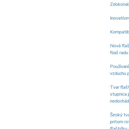
Zdokonale
Inovatívn
Kompatib
Nová fľaš
fliaš rad
Používan
vzduchu p
Tvar fľaš
stupnica 
nedochádz
Široký tv
pritom ro
fľaštičky.