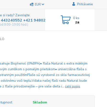
Prihlásenie
EUR
e si rady? Zavolajte.
0
ks
 443240552 +421 948025800
za
od 9:00-19:00 hod.)
KLO
sahuje Bisphenol (0%BPA)• fľaša Natural s extra mäkkým
novým cumlíkom s pomalým prietokom• univerzálna fľaša s
tranným použitímFľaše sú vyrobené zo skla farmaceutickej
y, odolnému voči teplu.Vďaka našej fľaši radu Natural bude
 z fľaše prirodzenejšie – pre vaše dieťa i...
celý popis
tupnosť
Skladom