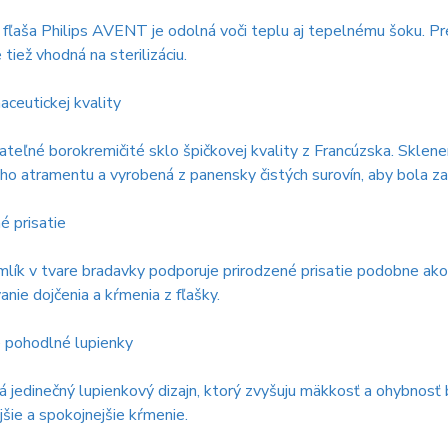
fľaša Philips AVENT je odolná voči teplu aj tepelnému šoku. Pr
e tiež vhodná na sterilizáciu.
aceutickej kvality
teľné borokremičité sklo špičkovej kvality z Francúzska. Skle
ho atramentu a vyrobená z panensky čistých surovín, aby bola zar
é prisatie
mlík v tvare bradavky podporuje prirodzené prisatie podobne ako 
nie dojčenia a kŕmenia z fľašky.
é pohodlné lupienky
 jedinečný lupienkový dizajn, ktorý zvyšuju mäkkosť a ohybnosť b
šie a spokojnejšie kŕmenie.