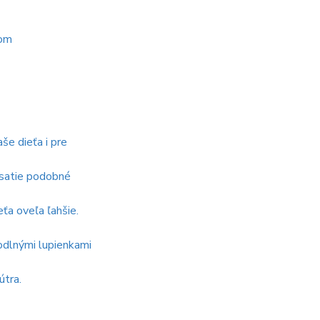
kom
še dieťa i pre
risatie podobné
ťa oveľa ľahšie.
hodlnými lupienkami
útra.