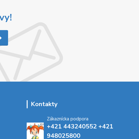
vy!
Kontakty
Zákaznícka podpora
+421 443240552 +421
948025800