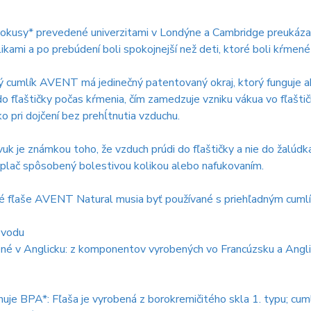
pokusy* prevedené univerzitami v Londýne a Cambridge preukázal
ikami a po prebúdení boli spokojnejší než deti, ktoré boli kŕmené 
ý cumlík AVENT má jedinečný patentovaný okraj, ktorý funguje a
o fľaštičky počas kŕmenia, čím zamedzuje vzniku vákua vo fľaštič
ko pri dojčení bez prehĺtnutia vzduchu.
uk je známkou toho, že vzduch prúdi do fľaštičky a nie do žalúd
plač spôsobený bolestivou kolikou alebo nafukovaním.
é fľaše AVENT Natural musia byť používané s priehľadným cumlí
ôvodu
né v Anglicku: z komponentov vyrobených vo Francúzsku a Angl
je BPA*: Fľaša je vyrobená z borokremičitého skla 1. typu; cumlí