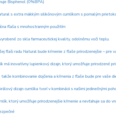
huje Bisphenol (0%BPA)
Natural s extra mäkkým silikónovým cumlíkom s pomalým prieto
álna fľaša s mnohostranným použitím
vyrobené zo skla farmaceutickej kvality, odolnému voči teplu.
ej fľaši radu Natural bude kŕmenie z fľaše prirodzenejšie – pre va
ík má inovatívny lupienkový dizajn, ktorý umožňuje prirodzené p
 takže kombinovanie dojčenia a kŕmenia z fľaše bude pre vaše die
irálový dizajn cumlíka tvorí v kombinácii s našimi jedinečnými po
mlík, ktorý umožňuje prirodzenejšie kŕmenie a nevťahuje sa do vn
bezpečné