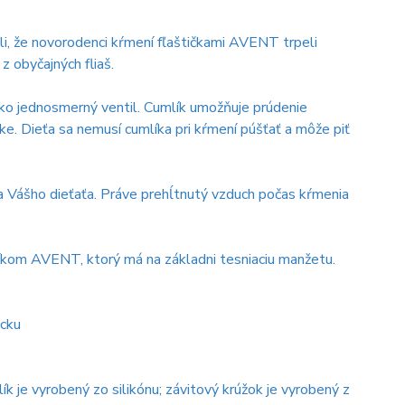
i, že novorodenci kŕmení fľaštičkami AVENT trpeli
z obyčajných fliaš.
ko jednosmerný ventil. Cumlík umožňuje prúdenie
ke. Dieťa sa nemusí cumlíka pri kŕmení púšťať a môže piť
ka Vášho dieťaťa. Práve prehĺtnutý vzduch počas kŕmenia
kom AVENT, ktorý má na základni tesniaciu manžetu.
icku
k je vyrobený zo silikónu; závitový krúžok je vyrobený z