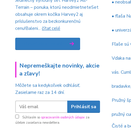
Jedinečný výhodný set Harvey2 All-
• neobsa
Terrain – ponuka, ktorú neodmietneteSet
obsahuje okrem kočíka Harvey2 aj
• fľaša 
príslušenstvo za bezkonkurenčnú
cenu!Baleni...
čítať celé
• univerz
Fľaše sú 
Zobraziť všetky novinky
Vďaka naš
Nepremeškajte novinky, akcie
vás. Cuml
a zľavy!
Môžete sa kedykoľvek odhlásiť.
bradavke,
Zasielame raz za 14 dní.
Pružný šp
Prihlásiť sa
pružný cu
Súhlasím so
spracovaním osobných údajov
za
účelom zasielania newslettera.
Čisté a 