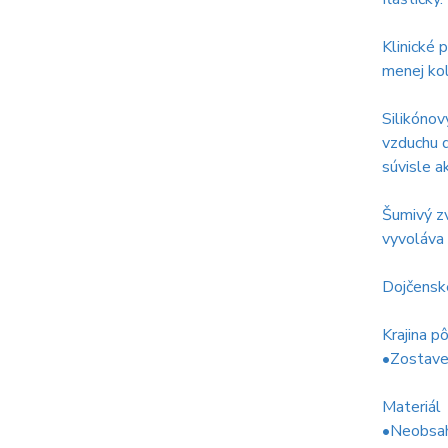
Klinické 
menej kol
Silikónov
vzduchu d
súvisle a
Šumivý zv
vyvoláva 
Dojčensk
Krajina p
•Zostave
Materiál
•Neobsahu