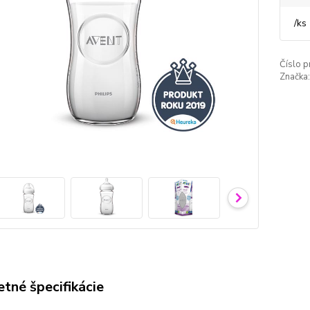
/
ks
Číslo p
Značka:
tné špecifikácie