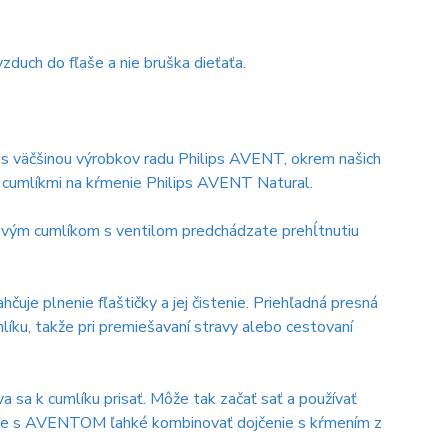
vzduch do fľaše a nie bruška dieťaťa.
 s väčšinou výrobkov radu Philips AVENT, okrem našich
s cumlíkmi na kŕmenie Philips AVENT Natural.
ovým cumlíkom s ventilom predchádzate prehĺtnutiu
hčuje plnenie fľaštičky a jej čistenie. Priehľadná presná
mlíku, takže pri premiešavaní stravy alebo cestovaní
a sa k cumlíku prisať. Môže tak začať sať a používať
čo je s AVENTOM ľahké kombinovať dojčenie s kŕmením z