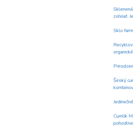
Sklenená 
zohriať. J
Sklo farm
Recyklova
organické
Prirodzen
Široký cu
kombinova
Jedinečn
Cumlík Má
pohodlnej