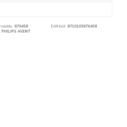
roduktu:
876458
EAN kód:
8710103876458
PHILIPS AVENT