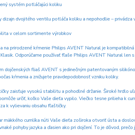
ný systém potláčajúci koliku
y dizajn dvojitého ventilu potláča koliku a nepohodlie – privádza 
ilita v celom sortimente výrobkov
a na prirodzené kŕmenie Philips AVENT Natural je kompatibilná
u Klasik. Odporúčame používať fľaše Philips AVENT Natural len 
ím dojčenských fliaš AVENT s jedinečným patentovaným silikón
očas kŕmenia a znižujete pravdepodobnosť vzniku koliky.
tičky zaisťuje vysokú stabilitu a pohodlné držanie. Široké hrdlo uľa
pomôže určiť, koľko Vaše dieťa vypilo. Viečko tesne prilieha k cu
a k vylievaniu obsahu fľaštičky.
ar mäkkého cumlíka núti Vaše dieťa zoširoka otvoriť ústa a doslov
vnaké pohyby jazyka a ďasien ako pri dojčení. To je dôvod, pre