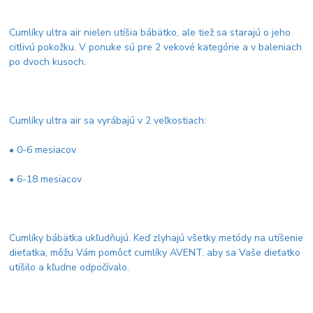
Cumlíky ultra air nielen utíšia bábätko, ale tiež sa starajú o jeho
citlivú pokožku. V ponuke sú pre 2 vekové kategórie a v baleniach
po dvoch kusoch.
Cumlíky ultra air sa vyrábajú v 2 veľkostiach:
• 0-6 mesiacov
• 6-18 mesiacov
Cumlíky bábätka ukľudňujú. Keď zlyhajú všetky metódy na utíšenie
dieťatka, môžu Vám pomôcť cumlíky AVENT, aby sa Vaše dieťatko
utíšilo a kľudne odpočívalo.