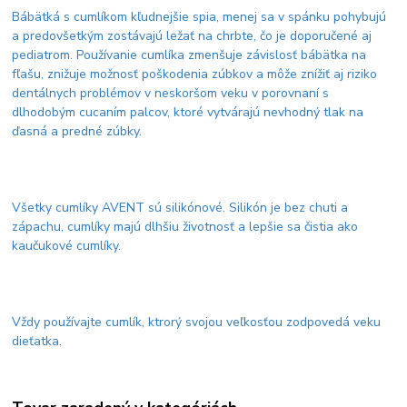
Bábätká s cumlíkom kľudnejšie spia, menej sa v spánku pohybujú
a predovšetkým zostávajú ležať na chrbte, čo je doporučené aj
pediatrom. Používanie cumlíka zmenšuje závislosť bábätka na
fľašu, znižuje možnosť poškodenia zúbkov a môže znížiť aj riziko
dentálnych problémov v neskoršom veku v porovnaní s
dlhodobým cucaním palcov, ktoré vytvárajú nevhodný tlak na
ďasná a predné zúbky.
Všetky cumlíky AVENT sú silikónové. Silikón je bez chuti a
zápachu, cumlíky majú dlhšiu životnosť a lepšie sa čistia ako
kaučukové cumlíky.
Vždy používajte cumlík, ktrorý svojou veľkosťou zodpovedá veku
dieťatka.