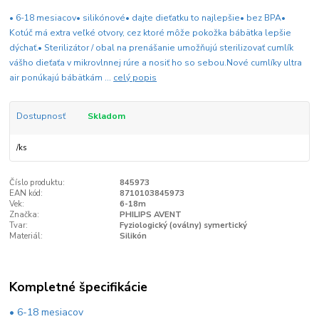
• 6-18 mesiacov• silikónové• dajte dieťatku to najlepšie• bez BPA•
Kotúč má extra veľké otvory, cez ktoré môže pokožka bábätka lepšie
dýchať.• Sterilizátor / obal na prenášanie umožňujú sterilizovať cumlík
vášho dieťaťa v mikrovlnnej rúre a nosiť ho so sebou.Nové cumlíky ultra
air ponúkajú bábätkám ...
celý popis
Dostupnosť
Skladom
/
ks
Číslo produktu:
845973
EAN kód:
8710103845973
Vek:
6-18m
Značka:
PHILIPS AVENT
Tvar:
Fyziologický (oválny) symertický
Materiál:
Silikón
Kompletné špecifikácie
• 6-18 mesiacov