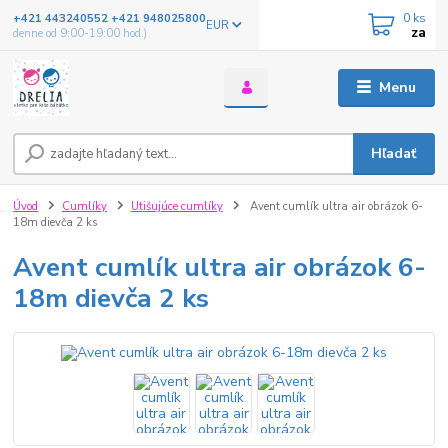
0
ks
+421 443240552 +421 948025800
EUR
za
denne od 9:00-19:00 hod.)
Menu
Hľadať
Úvod
Cumlíky
Utišujúce cumlíky
Avent cumlík ultra air obrázok 6-
18m dievča 2 ks
Avent cumlík ultra air obrázok 6-
18m dievča 2 ks