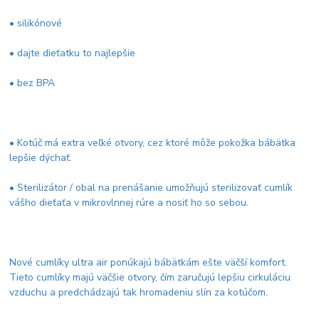
• silikónové
• dajte dieťatku to najlepšie
• bez BPA
• Kotúč má extra veľké otvory, cez ktoré môže pokožka bábätka
lepšie dýchať.
• Sterilizátor / obal na prenášanie umožňujú sterilizovať cumlík
vášho dieťaťa v mikrovlnnej rúre a nosiť ho so sebou.
Nové cumlíky ultra air ponúkajú bábätkám ešte väčší komfort.
Tieto cumlíky majú väčšie otvory, čím zaručujú lepšiu cirkuláciu
vzduchu a predchádzajú tak hromadeniu slín za kotúčom.