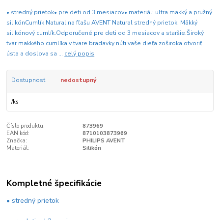
• stredný prietok• pre deti od 3 mesiacov• materiál: ultra mäkký a pružný
silikónCumlík Natural na fľašu AVENT Natural stredný prietok. Mäkký
silikónový cumlík.Odporučené pre deti od 3 mesiacov a staršie.Široký
tvar mäkkého cumlíka v tvare bradavky núti vaše dieťa zoširoka otvoriť
ústa a doslova sa ...
celý popis
Dostupnosť
nedostupný
/
ks
Číslo produktu:
873969
EAN kód:
8710103873969
Značka:
PHILIPS AVENT
Materiál:
Silikón
Kompletné špecifikácie
• stredný prietok