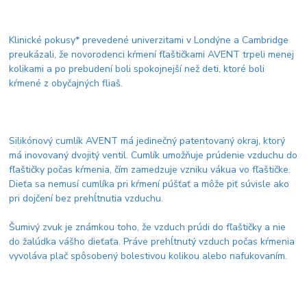
Klinické pokusy* prevedené univerzitami v Londýne a Cambridge
preukázali, že novorodenci kŕmení fľaštičkami AVENT trpeli menej
kolikami a po prebudení boli spokojnejší než deti, ktoré boli
kŕmené z obyčajných fliaš.
Silikónový cumlík AVENT má jedinečný patentovaný okraj, ktorý
má inovovaný dvojitý ventil. Cumlík umožňuje prúdenie vzduchu do
fľaštičky počas kŕmenia, čím zamedzuje vzniku vákua vo fľaštičke.
Dieťa sa nemusí cumlíka pri kŕmení púšťať a môže piť súvisle ako
pri dojčení bez prehĺtnutia vzduchu.
Šumivý zvuk je známkou toho, že vzduch prúdi do fľaštičky a nie
do žalúdka vášho dieťaťa. Práve prehĺtnutý vzduch počas kŕmenia
vyvoláva plač spôsobený bolestivou kolikou alebo nafukovaním.