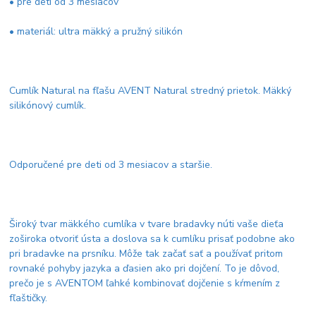
• pre deti od 3 mesiacov
• materiál: ultra mäkký a pružný silikón
Cumlík Natural na fľašu AVENT Natural stredný prietok. Mäkký
silikónový cumlík.
Odporučené pre deti od 3 mesiacov a staršie.
Široký tvar mäkkého cumlíka v tvare bradavky núti vaše dieťa
zoširoka otvoriť ústa a doslova sa k cumlíku prisať podobne ako
pri bradavke na prsníku. Môže tak začať sať a používať pritom
rovnaké pohyby jazyka a ďasien ako pri dojčení. To je dôvod,
prečo je s AVENTOM ľahké kombinovať dojčenie s kŕmením z
fľaštičky.