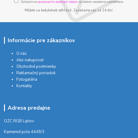
Súhlasím so
spracovaním osobných údajov
za účelom zasielania newslettera.
Môžete sa kedykoľvek odhlásiť. Zasielame raz za 14 dní.
Informácie pre zákazníkov
O nás
Ako nakupovať
Obchodné podmienky
Reklamačný poriadok
Fotogaléria
Kontakty
Adresa predajne
OZC RGB Liptov
Kamenné pole 4449/3