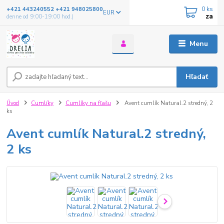
0
ks
+421 443240552 +421 948025800
EUR
za
denne od 9:00-19:00 hod.)
Menu
Hľadať
Úvod
Cumlíky
Cumlíky na fľašu
Avent cumlík Natural.2 stredný, 2
ks
Avent cumlík Natural.2 stredný,
2 ks