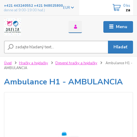
0
ks
+421 443240552 +421 948025800
EUR
za
denne od 9:00-19:00 hod.)
Menu
Hľadať
Úvod
Hračky a hojdačky
Drevené hračky a hojdačky
Ambulance H1 -
AMBULANCIA
Ambulance H1 - AMBULANCIA