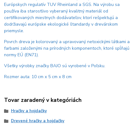
Európskych regulatív TUV Rheinland a SGS. Na výrobu sa
používa iba starostlivo vyberaný kvalitný materiál od
certifikovaných miestnych dodávateľov, ktorí rešpektujú a
dodržiavajú európske ekologické štandardy v drevárskom
priemysle.
Povrch dreva je kolorovaný a upravovaný netoxickými látkami a
farbami založenými na prírodných komponentoch, ktoré spĺňajú
normy EÚ (EN71).
Všetky výrobky značky BAJO sú vyrobené v Poľsku.
Rozmer auta: 10 cm x 5 cm x 8 cm
Tovar zaradený v kategóriách
Hračky a hojdačky
Drevené hračky a hojdačky