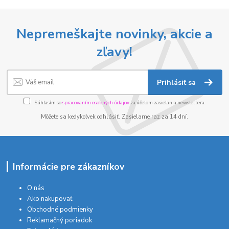
Nepremeškajte novinky, akcie a
zľavy!
Prihlásiť sa
Súhlasím so
spracovaním osobných údajov
za účelom zasielania newslettera.
Môžete sa kedykoľvek odhlásiť. Zasielame raz za 14 dní.
Informácie pre zákazníkov
O nás
Ako nakupovať
Obchodné podmienky
Reklamačný poriadok