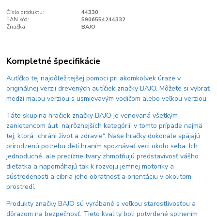
Číslo produktu:
44330
EAN kód:
5906554244332
Značka:
BAJO
Kompletné špecifikácie
Autíčko tej najdôležitejšej pomoci pri akomkoľvek úraze v
originálnej verzii drevených autíčiek značky BAJO. Môžete si vybrať
medzi malou verziou s usmievavým vodičom alebo veľkou verziou.
Táto skupina hračiek značky BAJO je venovaná všetkým
zanietencom áut najrôznejších kategórií, v tomto prípade najmä
tej, ktorá „chráni život a zdravie“. Naše hračky dokonale spájajú
prirodzenú potrebu detí hraním spoznávať veci okolo seba. Ich
jednoduché, ale precízne tvary zhmotňujú predstavivosť vášho
dieťatka a napomáhajú tak k rozvoju jemnej motoriky a
sústredenosti a cibria jeho obratnosť a orientáciu v okolitom
prostredí.
Produkty značky BAJO sú vyrábané s veľkou starostlivosťou a
dôrazom na bezpečnosť. Tieto kvality boli potvrdené splnením