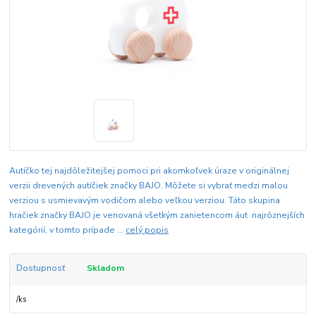
Autíčko tej najdôležitejšej pomoci pri akomkoľvek úraze v originálnej
verzii drevených autíčiek značky BAJO. Môžete si vybrať medzi malou
verziou s usmievavým vodičom alebo veľkou verziou. Táto skupina
hračiek značky BAJO je venovaná všetkým zanietencom áut najrôznejších
kategórií, v tomto prípade ...
celý popis
Dostupnosť
Skladom
/
ks